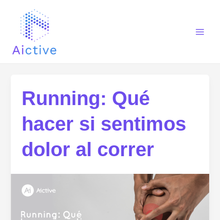
Skip
Main
to
Men
content
Running: Qué
hacer si sentimos
dolor al correr